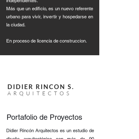
independientes.
Más que un edificio, es un nuevo referente
urbano para vivir, invertir y hospedarse en
la ciudad.
En proceso de licencia de construccion.
DIDIER RINCON S.
A R Q U I T E C T O S
Portafolio de Proyectos
Didier Rincón Arquitectos es un estudio de
diseño arquitectónico con más de 90