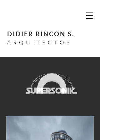
DIDIER RINCON S.
A R Q U I T E C T O S